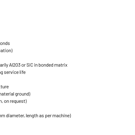
 bonds
cation)
arily Al2O3 or SiC in bonded matrix
 service life
xture
aterial ground)
h, on request)
 mm diameter, length as per machine)