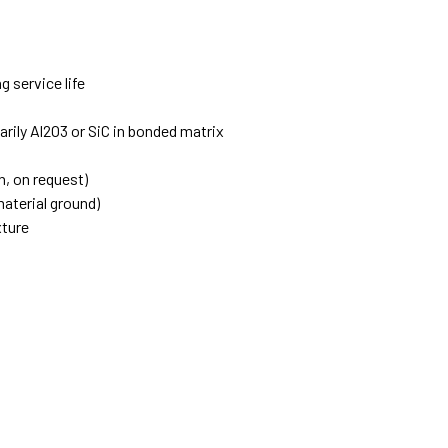
 service life
arily Al2O3 or SiC in bonded matrix
h, on request)
aterial ground)
xture