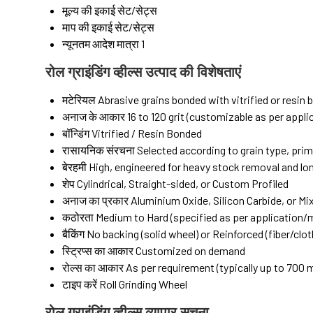
मूल्य की इकाई
सेट/सेट्स
माप की इकाई
सेट/सेट्स
न्यूनतम आदेश मात्रा
1
रोल ग्राइंडिंग व्हील्स उत्पाद की विशेषताएं
मटेरियल
Abrasive grains bonded with vitrified or resin
अनाज के आकार
16 to 120 grit (customizable as per appli
बॉन्डिंग
Vitrified / Resin Bonded
रासायनिक संरचना
Selected according to grain type, prim
बेरहमी
High, engineered for heavy stock removal and long
शेप
Cylindrical, Straight-sided, or Custom Profiled
अनाज का प्रकार
Aluminium Oxide, Silicon Carbide, or Mi
कठोरता
Medium to Hard (specified as per application/m
बैकिंग
No backing (solid wheel) or Reinforced (fiber/clot
स्ट्रिप्स का आकार
Customized on demand
रोल्स का आकार
As per requirement (typically up to 700
टाइप करें
Roll Grinding Wheel
रोल ग्राइंडिंग व्हील्स व्यापार सूचना