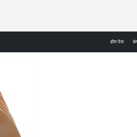
होम पेज
कं