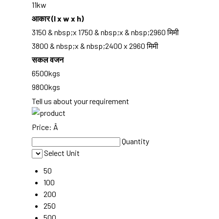
11kw
आकार (l x w x h)
3150 & nbsp;x 1750 & nbsp;x & nbsp;2960 मिमी
3800 & nbsp;x & nbsp;2400 x 2960 मिमी
सकल वजन
6500kgs
9800kgs
Tell us about your requirement
Price:
Â
Quantity
Select Unit
50
100
200
250
500