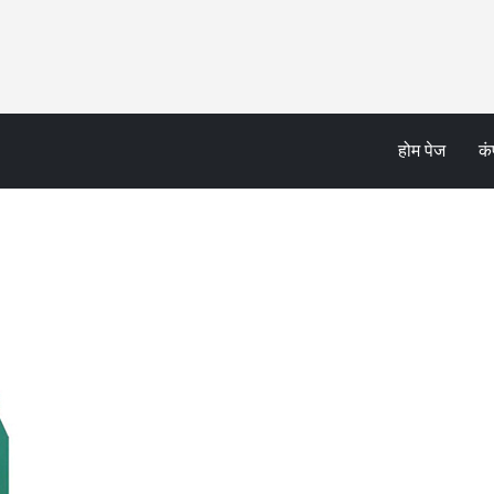
होम पेज
कं